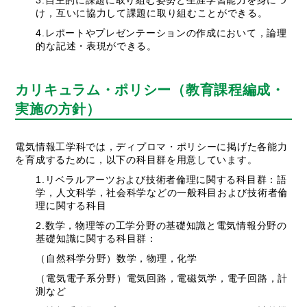
3.自主的に課題に取り組む姿勢と生涯学習能力を身につ
け，互いに協力して課題に取り組むことができる。
4.レポートやプレゼンテーションの作成において，論理
的な記述・表現ができる。
カリキュラム・ポリシー（教育課程編成・
実施の方針）
電気情報工学科では，ディプロマ・ポリシーに掲げた各能力
を育成するために，以下の科目群を用意しています。
1.リベラルアーツおよび技術者倫理に関する科目群：語
学，人文科学，社会科学などの一般科目および技術者倫
理に関する科目
2.数学，物理等の工学分野の基礎知識と電気情報分野の
基礎知識に関する科目群：
（自然科学分野）数学，物理，化学
（電気電子系分野）電気回路，電磁気学，電子回路，計
測など