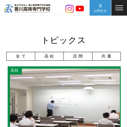
お問合せ
トピックス
全 て
高 松
詫 間
共 通
高松