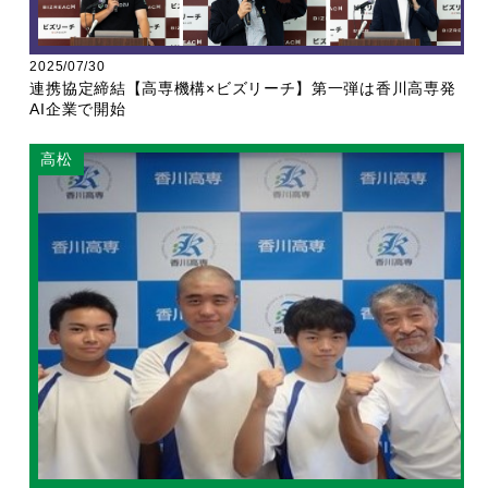
2025/07/30
連携協定締結【高専機構×ビズリーチ】第一弾は香川高専発
AI企業で開始
高松