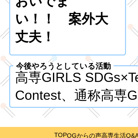
おいでま
い！！ 案外大
丈夫！
今後やろうとしている活動
高専GIRLS SDGs×Te
Contest、通称高専
TOP
OGからの声
高専生活Q&