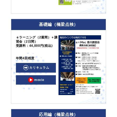
基礎編（橋梁点検）
ｅラーニング（2週間）＋講
習会（2日間）
受講料：44,000円(税込)
年間4回程度
カリキュラム
movie
応用編（橋梁点検）