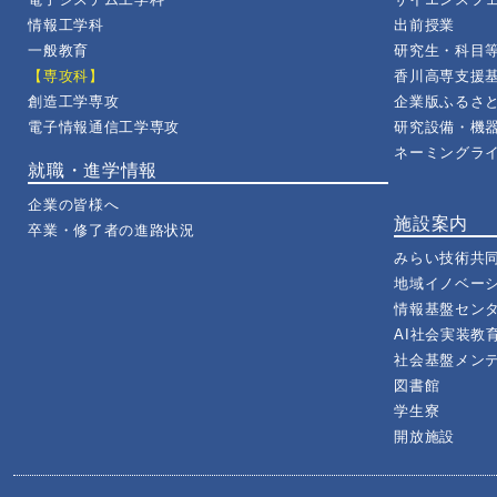
情報工学科
出前授業
一般教育
研究生・科目
【専攻科】
香川高専支援
創造工学専攻
企業版ふるさ
電子情報通信工学専攻
研究設備・機
ネーミングラ
就職・進学情報
企業の皆様へ
施設案内
卒業・修了者の進路状況
みらい技術共
地域イノベー
情報基盤セン
AI社会実装教
社会基盤メン
図書館
学生寮
開放施設