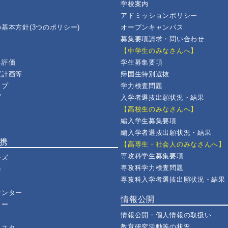
学校案内
アドミッションポリシー
基本方針(3つのポリシー)
オープンキャンパス
募集要項請求・問い合わせ
【中学生のみなさんへ】
己評価
学生募集要項
度計画等
帰国生特別選抜
ップ
学力検査問題
プ
入学者選抜出願状況・結果
【高校生のみなさんへ】
編入学生募集要項
編入学者選抜出願状況・結果
連携
【高専生・社会人のみなさんへ】
専攻科学生募集要項
ーズ
専攻科学力検査問題
会
専攻科入学者選抜出願状況・結果
センター
情報公開
ター
情報公開・個人情報の取扱い
教育研究活動等の状況
ェスタ