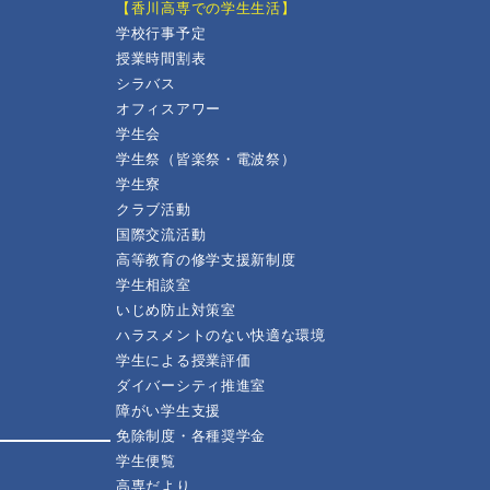
【香川高専での学生生活】
学校行事予定
授業時間割表
シラバス
オフィスアワー
学生会
学生祭（皆楽祭・電波祭）
学生寮
クラブ活動
国際交流活動
高等教育の修学支援新制度
学生相談室
いじめ防止対策室
ハラスメントのない快適な環境
学生による授業評価
ダイバーシティ推進室
障がい学生支援
免除制度・各種奨学金
学生便覧
高専だより