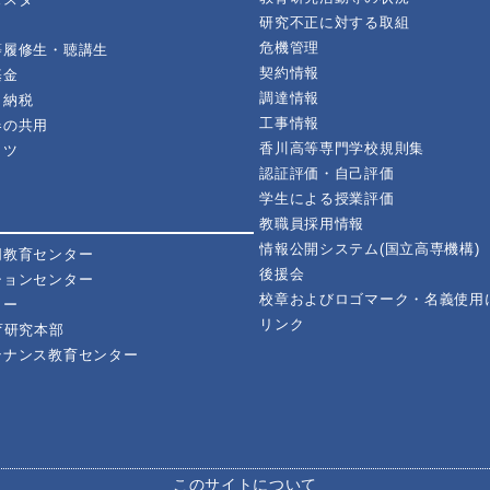
研究不正に対する取組
危機管理
等履修生・聴講生
契約情報
基金
調達情報
と納税
工事情報
器の共用
香川高等専門学校規則集
イツ
認証評価・自己評価
学生による授業評価
教職員採用情報
情報公開システム(国立高専機構)
同教育センター
後援会
ションセンター
校章およびロゴマーク・名義使用
ター
リンク
育研究本部
テナンス教育センター
このサイトについて