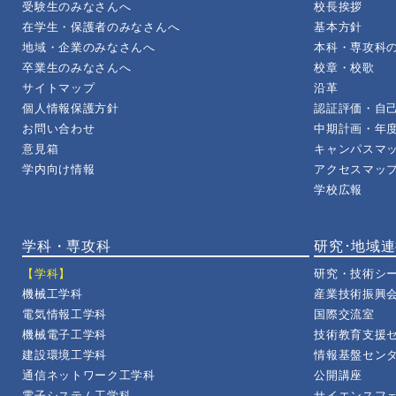
受験生のみなさんへ
校長挨拶
在学生・保護者のみなさんへ
基本方針
地域・企業のみなさんへ
本科・専攻科の
卒業生のみなさんへ
校章・校歌
サイトマップ
沿革
個人情報保護方針
認証評価・自
お問い合わせ
中期計画・年
意見箱
キャンパスマ
学内向け情報
アクセスマッ
学校広報
学科・専攻科
研究･地域
【学科】
研究・技術シ
機械工学科
産業技術振興
電気情報工学科
国際交流室
機械電子工学科
技術教育支援
建設環境工学科
情報基盤セン
通信ネットワーク工学科
公開講座
電子システム工学科
サイエンスフ