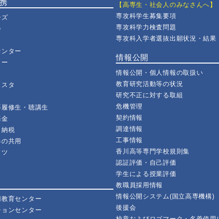
連携
【高専生・社会人のみなさんへ】
専攻科学生募集要項
ーズ
専攻科学力検査問題
会
専攻科入学者選抜出願状況・結果
センター
情報公開
ター
情報公開・個人情報の取扱い
教育研究活動等の状況
ェスタ
研究不正に対する取組
危機管理
等履修生・聴講生
契約情報
基金
調達情報
と納税
工事情報
器の共用
香川高等専門学校規則集
イツ
認証評価・自己評価
学生による授業評価
教職員採用情報
情報公開システム(国立高専機構)
同教育センター
後援会
ションセンター
校章およびロゴマーク・名義使用