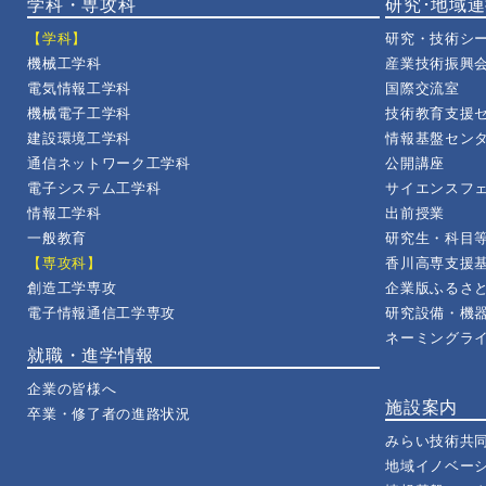
学科・専攻科
研究･地域
【学科】
研究・技術シ
機械工学科
産業技術振興
電気情報工学科
国際交流室
機械電子工学科
技術教育支援
建設環境工学科
情報基盤セン
通信ネットワーク工学科
公開講座
電子システム工学科
サイエンスフ
情報工学科
出前授業
一般教育
研究生・科目
【専攻科】
香川高専支援
創造工学専攻
企業版ふるさ
電子情報通信工学専攻
研究設備・機
ネーミングラ
就職・進学情報
企業の皆様へ
施設案内
卒業・修了者の進路状況
みらい技術共
地域イノベー