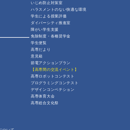
いじめ防止対策室
ハラスメントのない快適な環境
学生による授業評価
ダイバーシティ推進室
障がい学生支援
免除制度・各種奨学金
学生便覧
高専だより
意見箱
節電アクションプラン
【高専間の交流イベント】
高専ロボットコンテスト
プログラミングコンテスト
デザインコンペテション
高専体育大会
高専総合文化祭
について