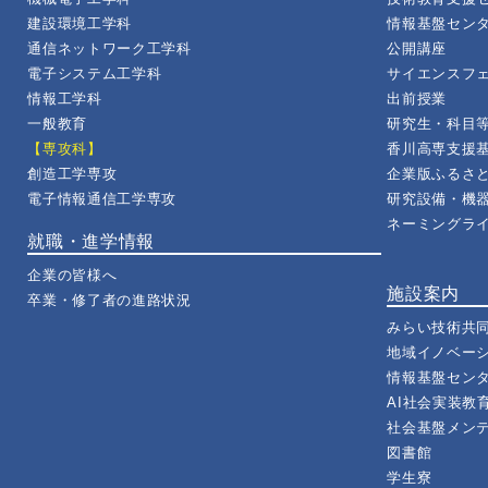
建設環境工学科
情報基盤セン
通信ネットワーク工学科
公開講座
電子システム工学科
サイエンスフ
情報工学科
出前授業
一般教育
研究生・科目
【専攻科】
香川高専支援
創造工学専攻
企業版ふるさ
電子情報通信工学専攻
研究設備・機
ネーミングラ
就職・進学情報
企業の皆様へ
施設案内
卒業・修了者の進路状況
みらい技術共
地域イノベー
情報基盤セン
AI社会実装教
社会基盤メン
図書館
学生寮