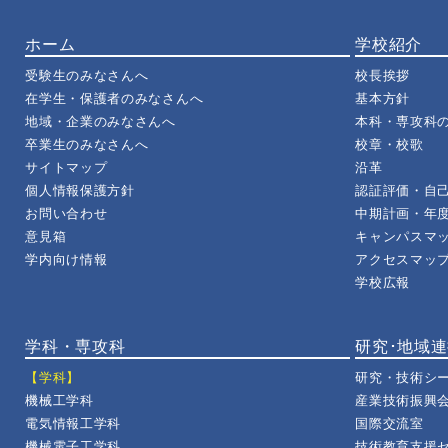
ホーム
学校紹介
受験生のみなさんへ
校長挨拶
在学生・保護者のみなさんへ
基本方針
地域・企業のみなさんへ
本科・専攻科の
卒業生のみなさんへ
校章・校歌
サイトマップ
沿革
個人情報保護方針
認証評価・自
お問い合わせ
中期計画・年
意見箱
キャンパスマ
学内向け情報
アクセスマッ
学校広報
学科・専攻科
研究･地域
【学科】
研究・技術シ
機械工学科
産業技術振興
電気情報工学科
国際交流室
機械電子工学科
技術教育支援