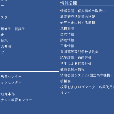
情報公開
ター
情報公開・個人情報の取扱い
教育研究活動等の状況
ェスタ
研究不正に対する取組
危機管理
等履修生・聴講生
契約情報
基金
調達情報
と納税
工事情報
器の共用
香川高等専門学校規則集
イツ
認証評価・自己評価
学生による授業評価
教職員採用情報
情報公開システム(国立高専機構)
同教育センター
後援会
ションセンター
校章およびロゴマーク・名義使用
ター
リンク
育研究本部
テナンス教育センター